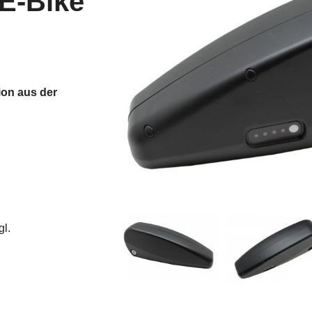
E-Bike
ion aus der
gl.