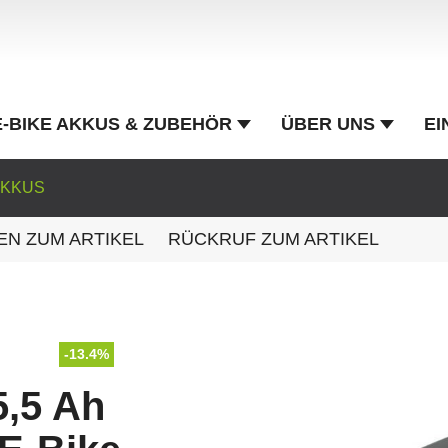
E-BIKE AKKUS & ZUBEHÖR
ÜBER UNS
EI
AKKUS
EN ZUM ARTIKEL
RÜCKRUF ZUM ARTIKEL
-13.4%
5,5 Ah