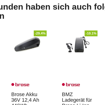
unden haben sich auch fo
n
-29.4%
-10.1%
Brose Akku
BMZ
36V 12,4 Ah
Ladegerät für