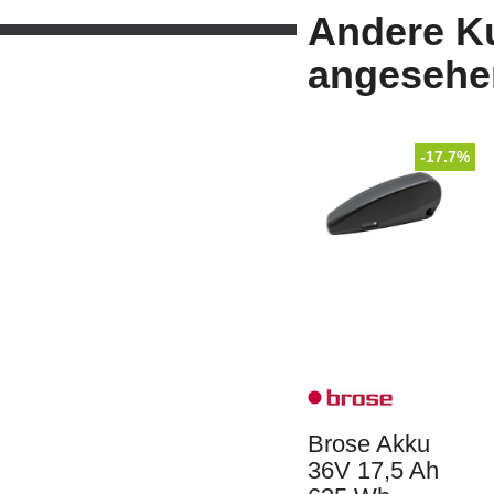
Andere K
angesehe
-17.7%
Brose Akku
36V 17,5 Ah