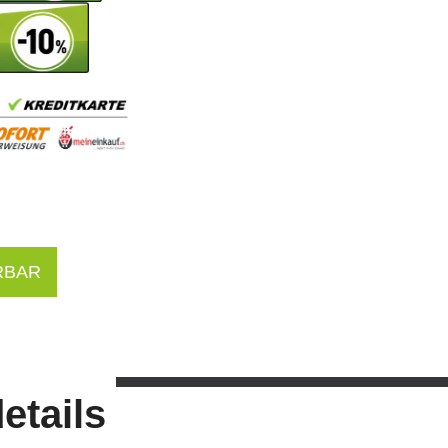
RBAR
etails