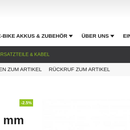
E-BIKE AKKUS & ZUBEHÖR
ÜBER UNS
EI
RSATZTEILE & KABEL
EN ZUM ARTIKEL
RÜCKRUF ZUM ARTIKEL
-2.5%
0 mm