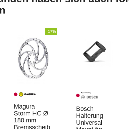
n
-17%
Magura
Bosch
Storm HC Ø
Halterung
180 mm
Universal
Bremsscheib