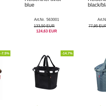
blue
black/b
Art.Nr. 563001
Art.
133,50 EUR
77,95 EU
124,63 EUR
-7.5%
-14.7%