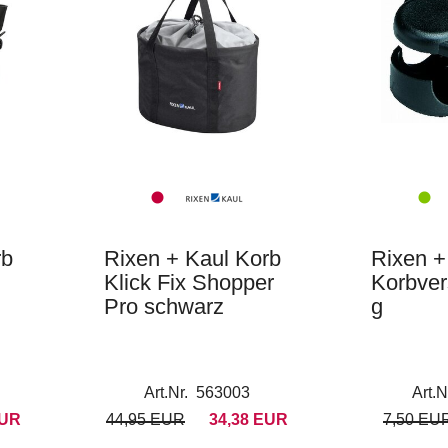
rb
Rixen + Kaul Korb
Rixen +
Klick Fix Shopper
Korbve
Pro schwarz
g
Art.Nr. 563003
Art.
EUR
44,95 EUR
34,38 EUR
7,50 EU