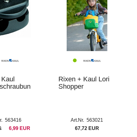
 Kaul
Rixen + Kaul Lori
rschraubun
Shopper
Nr. 563416
Art.Nr. 563021
R
6,99 EUR
67,72 EUR