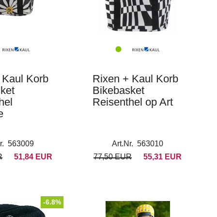
 Kaul Korb
Rixen + Kaul Korb
ket
Bikebasket
hel
Reisenthel op Art
e
Nr. 563009
Art.Nr. 563010
R
51,84 EUR
77,50 EUR
55,31 EUR
-6.8%