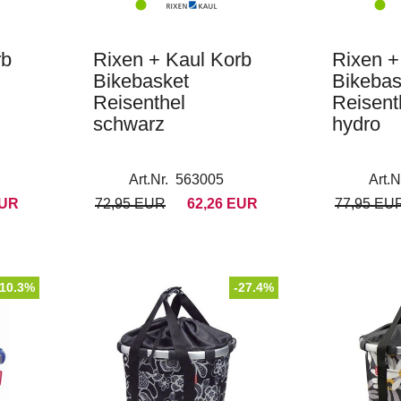
rb
Rixen + Kaul Korb
Rixen +
Bikebasket
Bikebas
Reisenthel
Reisenth
schwarz
hydro
Art.Nr. 563005
Art.
EUR
72,95 EUR
62,26 EUR
77,95 EU
-10.3%
-27.4%