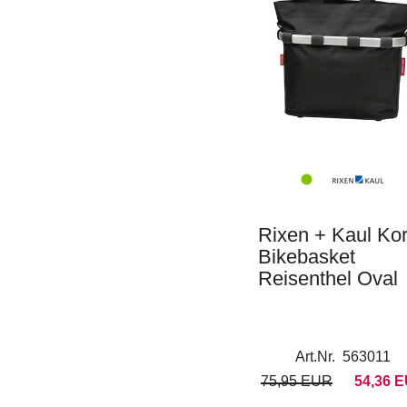
Rixen + Kaul Ko
Bikebasket
Reisenthel Oval
Art.Nr. 563011
75,95 EUR
54,36 