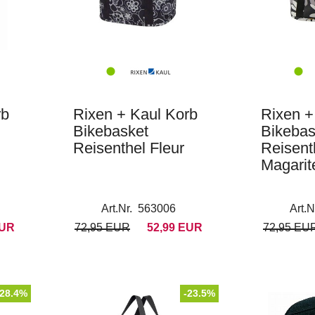
rb
Rixen + Kaul Korb
Rixen +
Bikebasket
Bikebas
Reisenthel Fleur
Reisent
Magarit
Art.Nr. 563006
Art.
EUR
72,95 EUR
52,99 EUR
72,95 EU
-28.4%
-23.5%