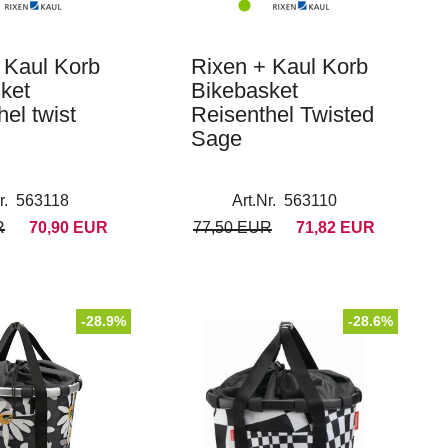
 Kaul Korb
Rixen + Kaul Korb
ket
Bikebasket
el twist
Reisenthel Twisted
Sage
Nr. 563118
Art.Nr. 563110
R
70,90 EUR
77,50 EUR
71,82 EUR
-28.9%
-28.6%