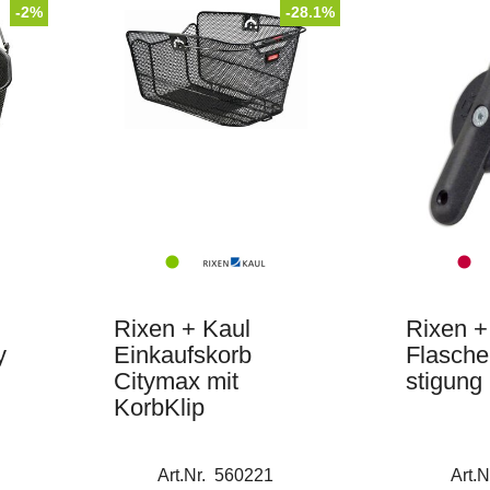
-2%
-28.1%
Spiegel & Radio
Taschen & Zubehör
Rixen + Kaul
Rixen +
y
Einkaufskorb
Flasche
Citymax mit
stigung 
KorbKlip
Art.Nr. 560221
Art.