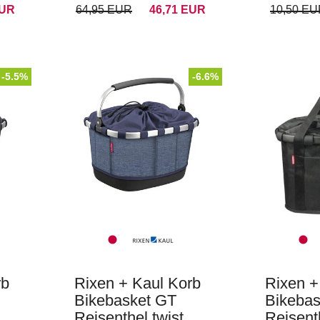
EUR
64,95 EUR
46,71 EUR
10,50 E
-5.5%
-6.6%
rb
Rixen + Kaul Korb
Rixen +
Bikebasket GT
Bikebas
Reisenthel twist
Reisent