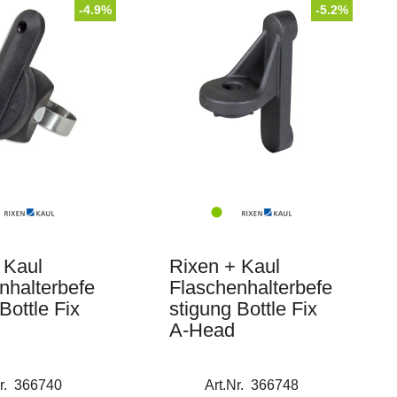
-4.9%
-5.2%
 Kaul
Rixen + Kaul
nhalterbefe
Flaschenhalterbefe
Bottle Fix
stigung Bottle Fix
A-Head
Nr. 366740
Art.Nr. 366748