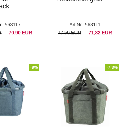
lack
Nr. 563117
Art.Nr. 563111
R
70,90 EUR
77,50 EUR
71,82 EUR
-9%
-7.3%