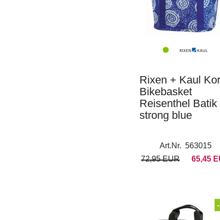
Rixen + Kaul Ko
Bikebasket
Reisenthel Batik
strong blue
Art.Nr. 563015
72,95 EUR
65,45 