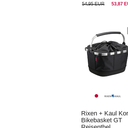
54,95 EUR
53,87 
Rixen + Kaul Ko
Bikebasket GT
Reisenthel