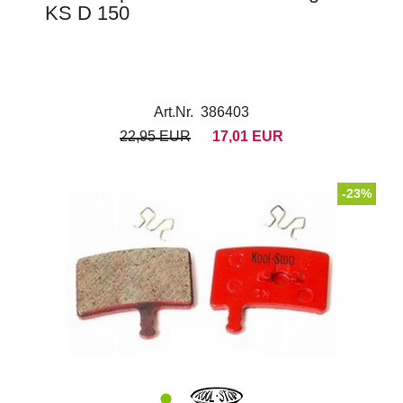
KS D 150
Art.Nr. 386403
22,95 EUR
17,01 EUR
-23%