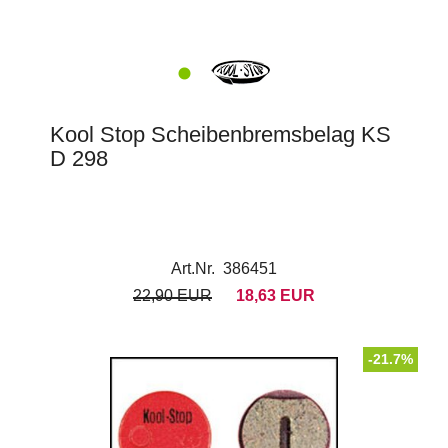
Kool Stop Scheibenbremsbelag KS
D 298
Art.Nr. 386451
22,90 EUR
18,63 EUR
-21.7%