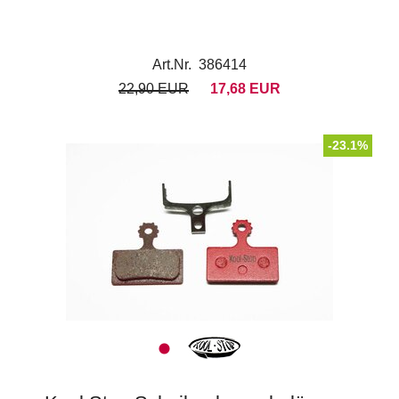
Art.Nr. 386414
22,90 EUR
17,68 EUR
-23.1%