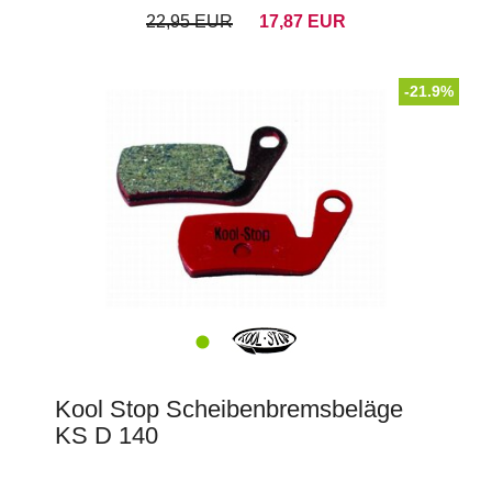
22,95 EUR
17,87 EUR
-21.9%
Kool Stop Scheibenbremsbeläge
KS D 140