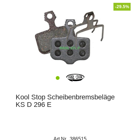
-29.5%
Kool Stop Scheibenbremsbeläge
KS D 296 E
Art.Nr. 386515