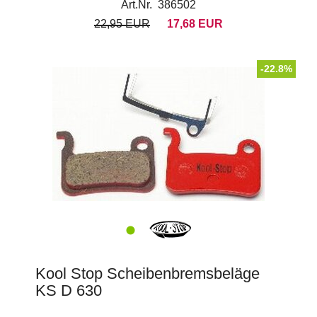
Art.Nr. 386502
22,95 EUR
17,68 EUR
-22.8%
Kool Stop Scheibenbremsbeläge
KS D 630