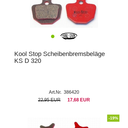
Kool Stop Scheibenbremsbeläge
KS D 320
Art.Nr. 386420
22,95 EUR
17,68 EUR
-19%