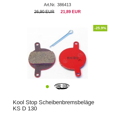
Art.Nr. 386413
26,90 EUR
21,89 EUR
-25.9%
Kool Stop Scheibenbremsbeläge
KS D 130