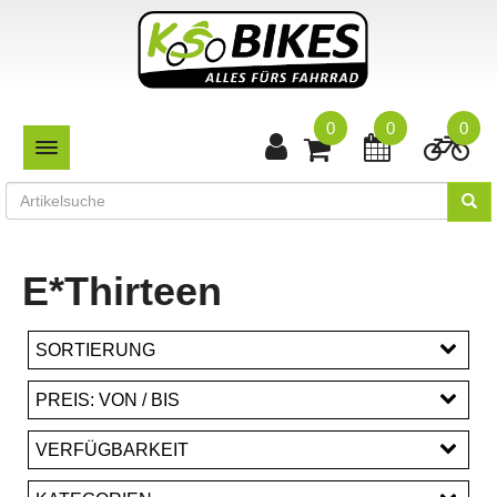
0
0
0
TOGGLE NAVIGATION
E*Thirteen
SORTIERUNG
PREIS: VON / BIS
EUR
VERFÜGBARKEIT
EUR