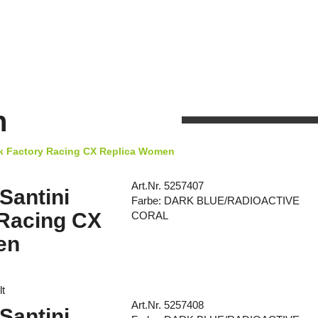
n
rek Factory Racing CX Replica Women
Art.Nr. 5257407
 Santini
Farbe: DARK BLUE/RADIOACTIVE
 Racing CX
CORAL
en
lt
Art.Nr. 5257408
 Santini