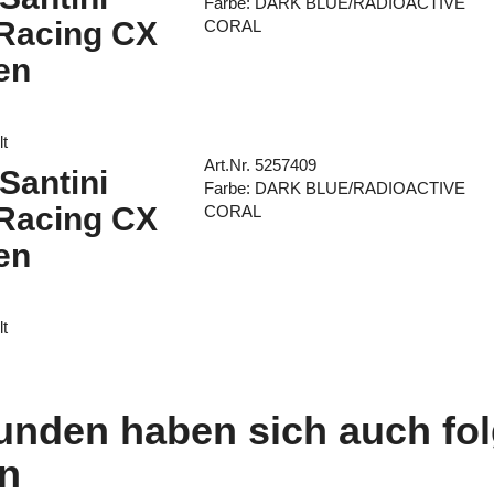
Farbe: DARK BLUE/RADIOACTIVE
 Racing CX
CORAL
en
lt
Art.Nr. 5257409
 Santini
Farbe: DARK BLUE/RADIOACTIVE
 Racing CX
CORAL
en
lt
unden haben sich auch fo
n