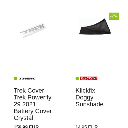
-7%
Trek Cover
Klickfix
Trek Powerfly
Doggy
29 2021
Sunshade
Battery Cover
Crystal
159,99 EUR
14,95 EUR