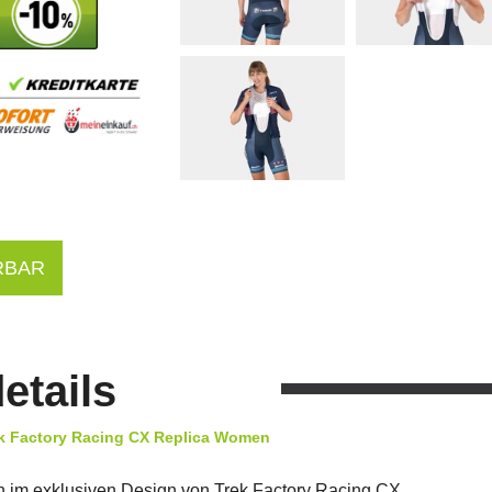
RBAR
etails
rek Factory Racing CX Replica Women
en im exklusiven Design von Trek Factory Racing CX.