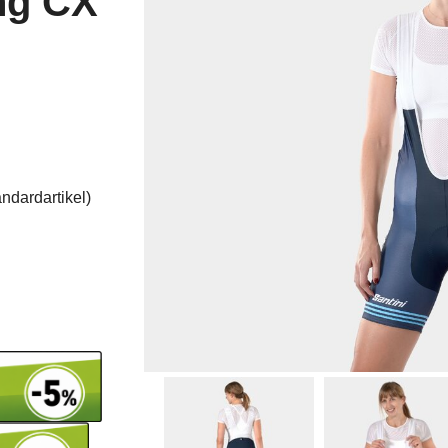
ng CX
ndardartikel
)