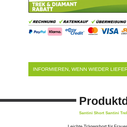
INFORMIEREN, WENN WIEDER LIEFE
Produktd
Santini Short Santini T
Leichte Trägershort für Frau