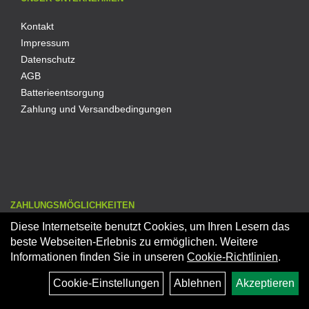
Kontakt
Impressum
Datenschutz
AGB
Batterieentsorgung
Zahlung und Versandbedingungen
ZAHLUNGSMÖGLICHKEITEN
Diese Internetseite benutzt Cookies, um Ihren Lesern das
Kauf auf Rechnung
beste Webseiten-Erlebnis zu ermöglichen. Weitere
Ratenkauf
Informationen finden Sie in unseren
Cookie-Richtlinien
.
PayPal-Zahlung
PayPal Express
Cookie-Einstellungen
Ablehnen
Akzeptieren
Kreditkartenzahlung
Lastschrift (SEPA)