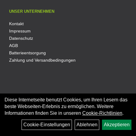
UNSER UNTERNEHMEN
Kontakt
Impressum
Datenschutz
AGB
Batterieentsorgung
Zahlung und Versandbedingungen
Diese Internetseite benutzt Cookies, um Ihren Lesern das
ZAHLUNGSMÖGLICHKEITEN
beste Webseiten-Erlebnis zu ermöglichen. Weitere
Informationen finden Sie in unseren
Cookie-Richtlinien
.
Kauf auf Rechnung
Ratenkauf
Cookie-Einstellungen
Ablehnen
Akzeptieren
PayPal-Zahlung
PayPal Express