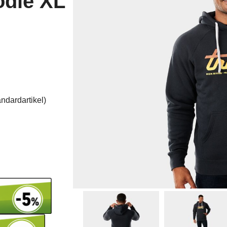
odie XL
ndardartikel
)