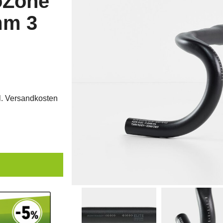
soZone
mm 3
l.
Versandkosten