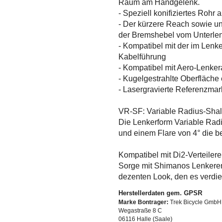
Raum am Handgelenk.
- Speziell konifiziertes Roh
- Der kürzere Reach sowie un
der Bremshebel vom Unterle
- Kompatibel mit der im Len
Kabelführung
- Kompatibel mit Aero-Lenker
- Kugelgestrahlte Oberfläche 
- Lasergravierte Referenzmark
VR-SF: Variable Radius-Shal
Die Lenkerform Variable Rad
und einem Flare von 4° die 
Kompatibel mit Di2-Verteilere
Sorge mit Shimanos Lenkeren
dezenten Look, den es verdie
Herstellerdaten gem. GPSR
Marke Bontrager:
Trek Bicycle GmbH
Wegastraße 8 C
06116 Halle (Saale)