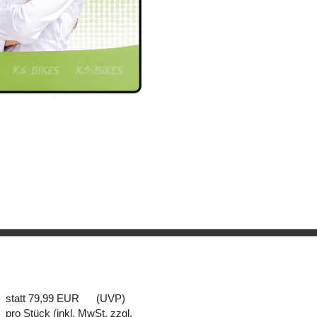
statt
79,99 EUR
(
UVP
)
pro Stück (inkl. MwSt. zzgl.