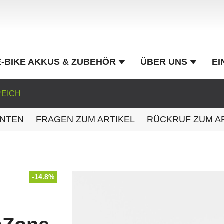
E-BIKE AKKUS & ZUBEHÖR
ÜBER UNS
EI
REICH
ANTEN
FRAGEN ZUM ARTIKEL
RÜCKRUF ZUM A
-14.8%