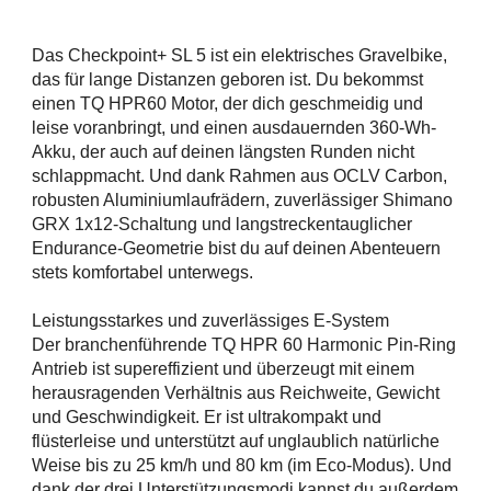
Das Checkpoint+ SL 5 ist ein elektrisches Gravelbike,
das für lange Distanzen geboren ist. Du bekommst
einen TQ HPR60 Motor, der dich geschmeidig und
leise voranbringt, und einen ausdauernden 360-Wh-
Akku, der auch auf deinen längsten Runden nicht
schlappmacht. Und dank Rahmen aus OCLV Carbon,
robusten Aluminiumlaufrädern, zuverlässiger Shimano
GRX 1x12-Schaltung und langstreckentauglicher
Endurance-Geometrie bist du auf deinen Abenteuern
stets komfortabel unterwegs.
Leistungsstarkes und zuverlässiges E-System
Der branchenführende TQ HPR 60 Harmonic Pin-Ring
Antrieb ist supereffizient und überzeugt mit einem
herausragenden Verhältnis aus Reichweite, Gewicht
und Geschwindigkeit. Er ist ultrakompakt und
flüsterleise und unterstützt auf unglaublich natürliche
Weise bis zu 25 km/h und 80 km (im Eco-Modus). Und
dank der drei Unterstützungsmodi kannst du außerdem