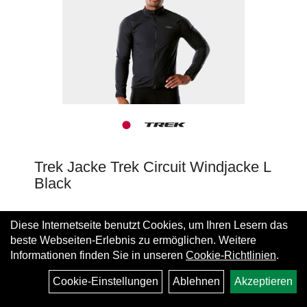
Trek Jacke Trek Circuit Windjacke L
Black
Diese Internetseite benutzt Cookies, um Ihren Lesern das
beste Webseiten-Erlebnis zu ermöglichen. Weitere
Informationen finden Sie in unseren
Cookie-Richtlinien
.
Art.Nr. 5285013
79,99 EUR
68,16 EUR
Cookie-Einstellungen
Ablehnen
Akzeptieren
WEITERE VARIANTEN