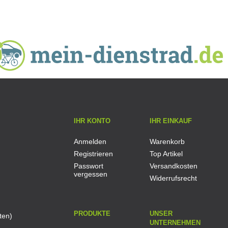
IHR KONTO
IHR EINKAUF
Anmelden
Warenkorb
Registrieren
Top Artikel
Passwort
Versandkosten
vergessen
Widerrufsrecht
PRODUKTE
UNSER
ten)
UNTERNEHMEN