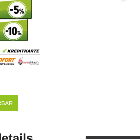
RBAR
etails