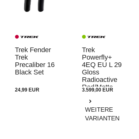
Trek Fender
Trek
Trek
Powerfly+
Precaliber 16
4EQ EU L 29
Black Set
Gloss
Radioactive
Red/Matte
24,99 EUR
3.599,00 EUR
WEITERE
VARIANTEN