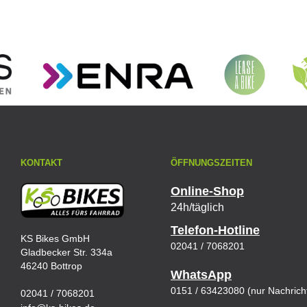
KONTAKT
ÖFFNUNGSZEITEN
Online-Shop
24h/täglich
Telefon-Hotline
KS Bikes GmbH
02041 / 7068201
Gladbecker Str. 334a
46240 Bottrop
WhatsApp
0151 / 63423080 (nur Nachrich
02041 / 7068201