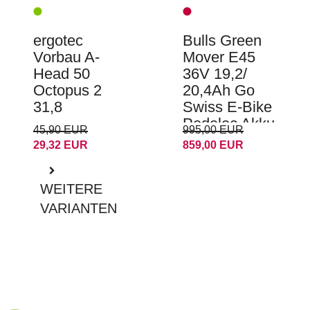
ergotec
Bulls Green
Vorbau A-
Mover E45
Head 50
36V 19,2/
Octopus 2
20,4Ah Go
31,8
Swiss E-Bike
Pedelec Akku
45,90 EUR
995,00 EUR
29,32 EUR
859,00 EUR
WEITERE
VARIANTEN