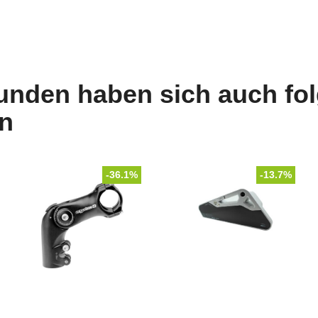
unden haben sich auch fo
n
-36.1%
-13.7%