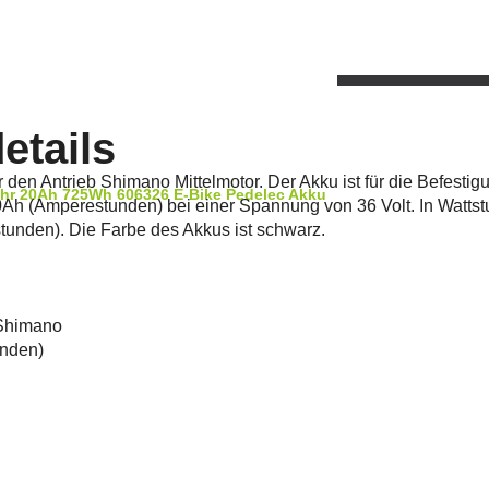
etails
en Antrieb Shimano Mittelmotor. Der Akku ist für die Befestigu
hr 20Ah 725Wh 606326 E-Bike Pedelec Akku
20Ah (Amperestunden) bei einer Spannung von 36 Volt. In Watt
stunden). Die Farbe des Akkus ist schwarz.
Shimano
unden)