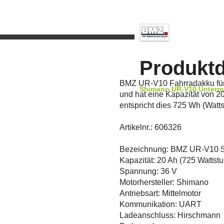
Produktd
BMZ UR-V10 Fahrradakku für d
Shimano UR-V10 Unterro
und hat eine Kapazität von 
entspricht dies 725 Wh (Watt
Artikelnr.: 606326
Bezeichnung: BMZ UR-V10 
Kapazität: 20 Ah (725 Wattst
Spannung: 36 V
Motorhersteller: Shimano
Antriebsart: Mittelmotor
Kommunikation: UART
Ladeanschluss: Hirschmann