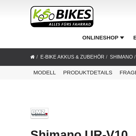
ONLINESHOP
E-BIKE AKKUS & ZUBEHÖR
SHIMANO
MODELL
PRODUKTDETAILS
FRAG
Shimano UR-V10