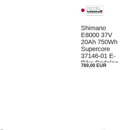
Shimano
E8000 37V
20Ah 750Wh
Supercore
37146-01 E-
Bike Pedelec
769,00 EUR
Akku