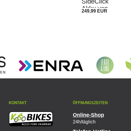
SideClick
Akku von
249,99 EUR
Prophete,
Zündapp,
Kreidler u.a.
KONTAKT
ÖFFNUNGSZEITEN
Online-Shop
24h/täglich