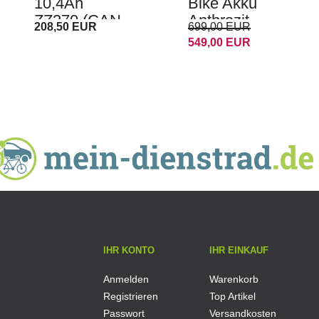
10,4Ah
Bike Akku
ZZ370 (CAN-
Anthrazit
208,50 EUR
699,00 EUR
BUS) für E-
549,00 EUR
Bike
Samsung
Akku von
Prophete,
Kreidler,
Zündapp
IHR KONTO
IHR EINKAUF
Anmelden
Warenkorb
Registrieren
Top Artikel
Passwort
Versandkosten