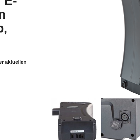
 E-
n
p,
r aktuellen