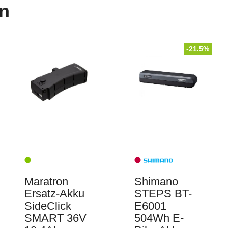
n
-21.5%
Maratron
Shimano
Ersatz-Akku
STEPS BT-
SideClick
E6001
SMART 36V
504Wh E-