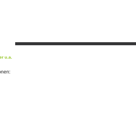
r u.a.
onen: