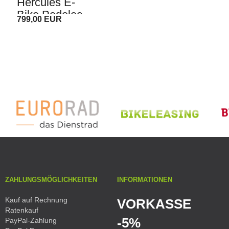
Hercules E-
Bike Pedelec
799,00 EUR
ZAHLUNGSMÖGLICHKEITEN
INFORMATIONEN
Kauf auf Rechnung
VORKASSE
Ratenkauf
-5%
PayPal-Zahlung