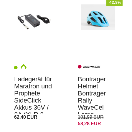
-42.9%
Ladegerät für
Bontrager
Maratron und
Helmet
Prophete
Bontrager
SideClick
Rally
Akkus 36V /
WaveCel
2A (XLR 3-
Large
62,40 EUR
101,99 EUR
polig)
Azure/Nautic
58,28 EUR
a