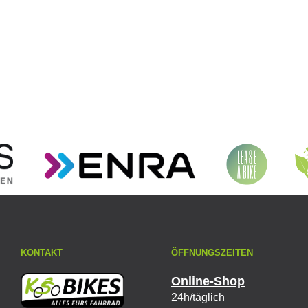
2.7 / Green
3.7 E-Bike
Akku
KONTAKT
ÖFFNUNGSZEITEN
Online-Shop
24h/täglich