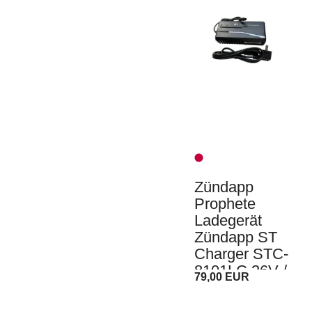
Zündapp
Prophete
Ladegerät
Zündapp ST
Charger STC-
8101LC 36V /
79,00 EUR
3A Z510 /
Z517 / Green