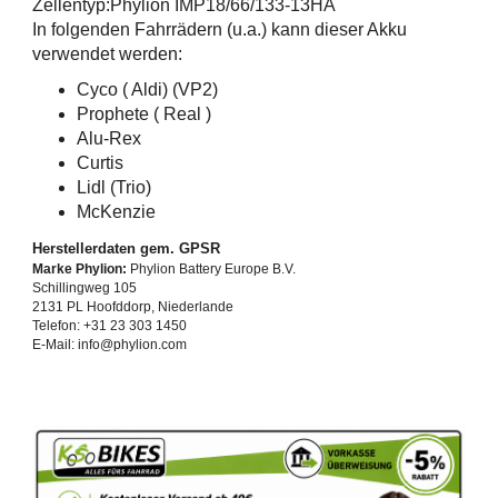
Zellentyp:Phylion IMP18/66/133-13HA
In folgenden Fahrrädern (u.a.) kann dieser Akku
verwendet werden:
Cyco ( Aldi) (VP2)
Prophete ( Real )
Alu-Rex
Curtis
Lidl (Trio)
McKenzie
Herstellerdaten gem. GPSR
Marke Phylion:
Phylion Battery Europe B.V.
Schillingweg 105
2131 PL Hoofddorp, Niederlande
Telefon: +31 23 303 1450
E-Mail: info@phylion.com