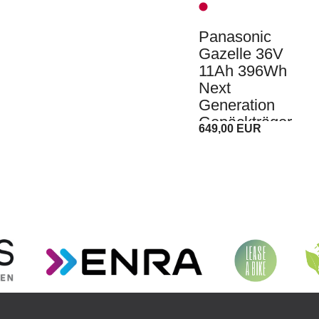
Panasonic
Gazelle 36V
11Ah 396Wh
Next
Generation
Gepäckträger
649,00 EUR
akku E-Bike
Akku