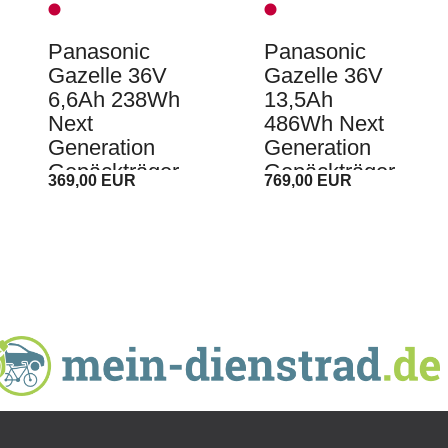
Panasonic
Panasonic
Gazelle 36V
Gazelle 36V
6,6Ah 238Wh
13,5Ah
Next
486Wh Next
Generation
Generation
Gepäckträger
Gepäckträger
369,00 EUR
769,00 EUR
akku E-Bike
akku E-Bike
Akku
Akku