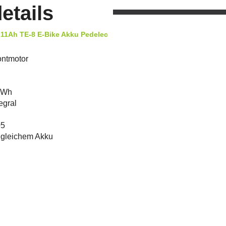
etails
11Ah TE-8 E-Bike Akku Pedelec
ontmotor
7 Wh
egral
05
augleichem Akku