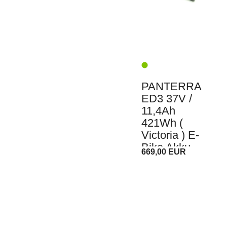
PANTERRA
ED3 37V /
11,4Ah
421Wh (
Victoria ) E-
Bike Akku
669,00 EUR
Pedelec