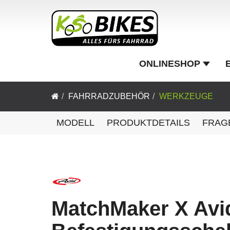
ONLINESHOP
FAHRRADZUBEHÖR
WERKZEUGE
MODELL
PRODUKTDETAILS
FRAG
MatchMaker X Avi