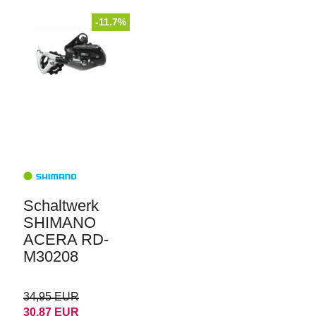
-11.7%
Schaltwerk
SHIMANO
ACERA RD-
M30208
34,95 EUR
30,87 EUR