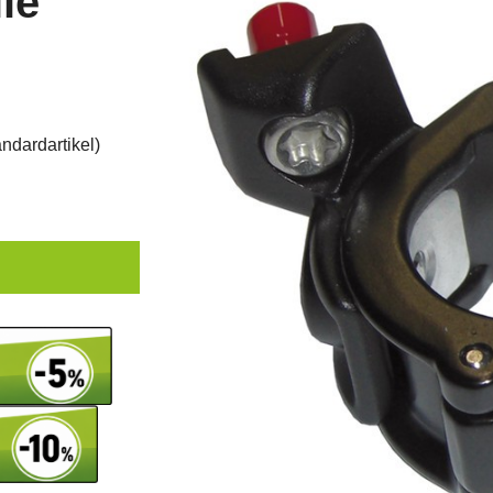
le
ndardartikel
)