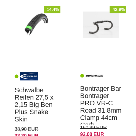
-14.4%
-42.9%
Bontrager Bar
Schwalbe
Bontrager
Reifen 27,5 x
PRO VR-C
2,15 Big Ben
Road 31.8mm
Plus Snake
Clamp 44cm
Skin
Carb
160,99 EUR
38,90 EUR
92,00 EUR
33,30 EUR