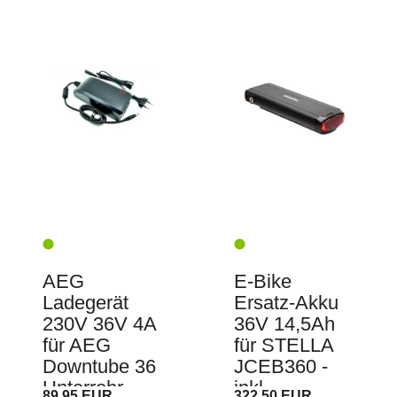
AEG
E-Bike
Ladegerät
Ersatz-Akku
230V 36V 4A
36V 14,5Ah
für AEG
für STELLA
Downtube 36
JCEB360 -
Unterrohr
inkl.
89,95 EUR
322,50 EUR