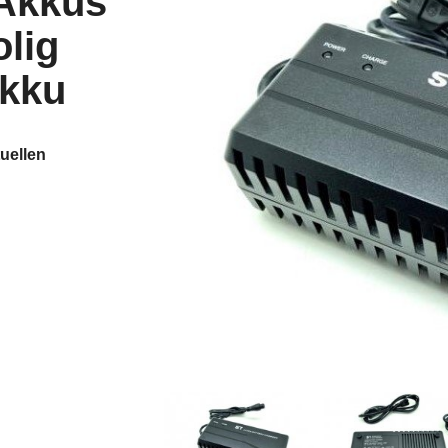
Akkus
olig
Akku
uellen