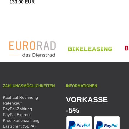
133,90 EUR
Classic
ZAHLUNGSMÖGLICHKEITEN
INFORMATIONEN
Kauf auf Rechnung
VORKASSE
Ratenkauf
-5%
PayPal-Zahlung
PayPal Express
Kreditkartenzahlung
Lastschrift (SEPA)