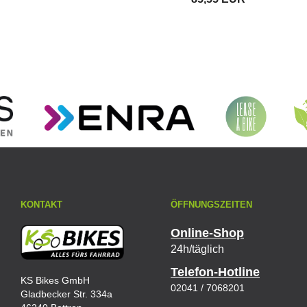
für AEG
SideClick
Akkus
Prophete E-
Bike Akku
KONTAKT
ÖFFNUNGSZEITEN
Online-Shop
24h/täglich
Telefon-Hotline
KS Bikes GmbH
02041 / 7068201
Gladbecker Str. 334a