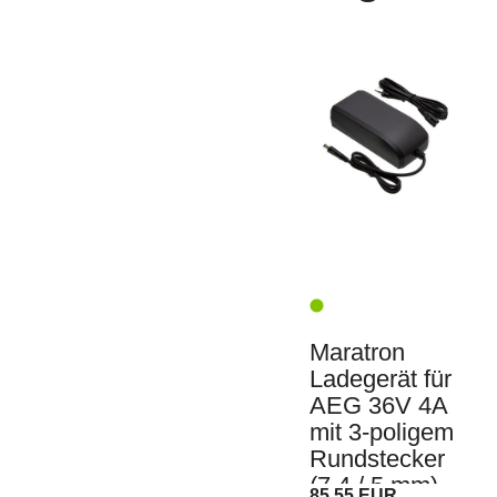
Maratron
Ladegerät für
AEG 36V 4A
mit 3-poligem
Rundstecker
(7,4 / 5 mm)
85,55 EUR