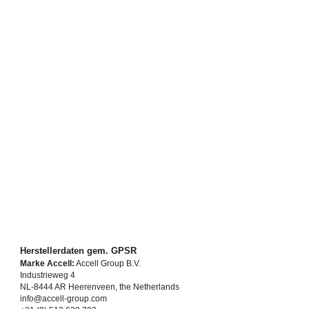
Input: 230VC / 50Hz / 2.0A max
Output: 42.0V / 4.0A
Stecker: XLR 4-polig
Gepäckträger- & Unterrohrakku
Passend für E-Bikes der Hersteller:
Batavus
Sparta
Koga
Herstellerdaten gem. GPSR
Marke Accell:
Accell Group B.V.
Industrieweg 4
NL-8444 AR Heerenveen, the Netherlands
info@accell-group.com