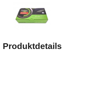
Produktdetails
NICHT DERBY IMPULSE KOMPATIBEL
Accell Nederland B.V. Schnelllader Ladegerät für
Lithium-Ionen Akkus mit Ladebuchse-Anschluss XLR
4-polig. 36 Volt Output, 4 Amperestunden Ladestrom.