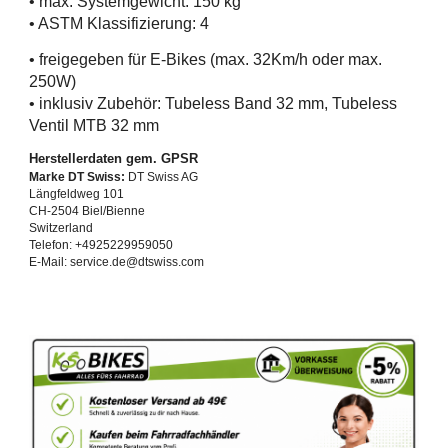
• max. Systemgewicht: 150 kg
• ASTM Klassifizierung: 4
• freigegeben für E-Bikes (
max. 32Km/h oder max.
250W)
• inklusiv Zubehör: Tubeless Band 32 mm, Tubeless
Ventil MTB 32 mm
Herstellerdaten gem. GPSR
Marke DT Swiss:
DT Swiss AG
Längfeldweg 101
CH-2504 Biel/Bienne
Switzerland
Telefon: +4925229959050
E-Mail: service.de@dtswiss.com