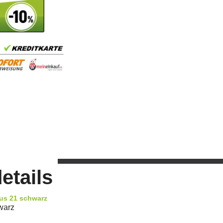
etails
rus 21 schwarz
warz