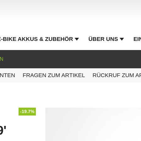
E-BIKE AKKUS & ZUBEHÖR
ÜBER UNS
EI
EN
ANTEN
FRAGEN ZUM ARTIKEL
RÜCKRUF ZUM A
-19.7%
9'