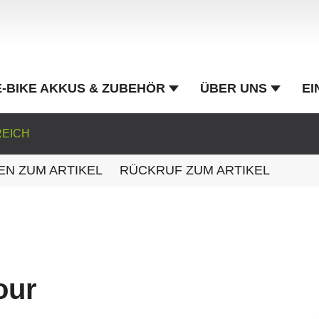
E-BIKE AKKUS & ZUBEHÖR
ÜBER UNS
EI
REICH
EN ZUM ARTIKEL
RÜCKRUF ZUM ARTIKEL
our