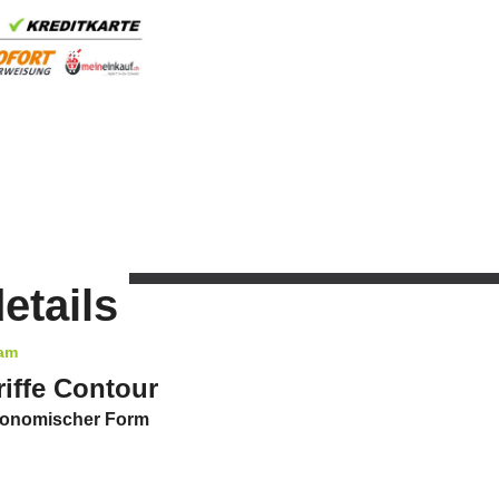
etails
oam
iffe Contour
rgonomischer Form