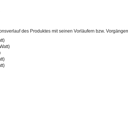
tionsverlauf des Produktes mit seinen Vorläufern bzw. Vorgänge
tt)
Watt)
)
tt)
tt)