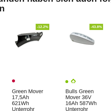
n
-12.2%
-43.8%
Green Mover
Bulls Green
17,5Ah
Mover 36V
621Wh
16Ah 587Wh
Unterrohr
Unterrohr