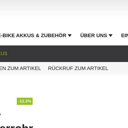
E-BIKE AKKUS & ZUBEHÖR
ÜBER UNS
EI
KUS
EN ZUM ARTIKEL
RÜCKRUF ZUM ARTIKEL
-12.2%
r