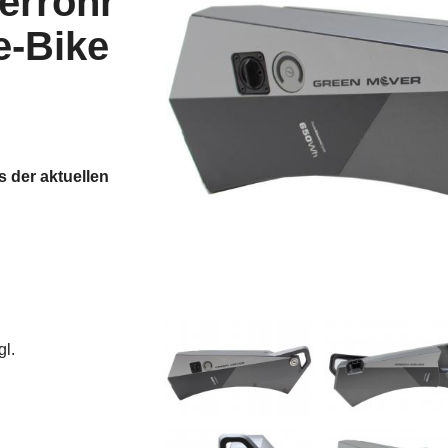
errohr
e-Bike
 der aktuellen
gl.