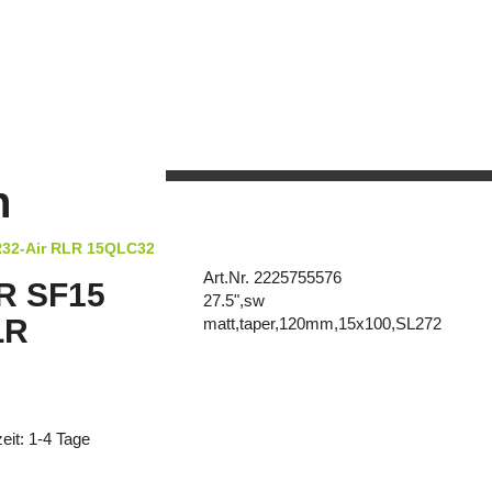
n
R32-Air RLR 15QLC32
Art.Nr. 2225755576
R SF15
27.5",sw
LR
matt,taper,120mm,15x100,SL272
zeit: 1-4 Tage