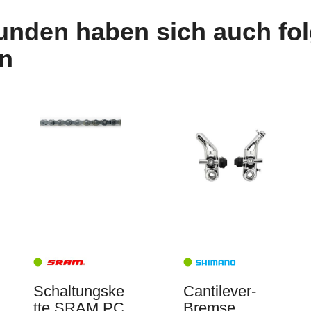
unden haben sich auch fo
n
Schaltungske
Cantilever-
tte SRAM PC
Bremse