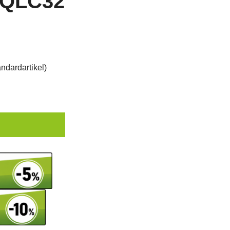
5QLC32
ndardartikel
)