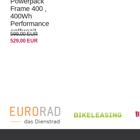
Powerpack
Frame 400 ,
400Wh
Performance
anthrazit
599,00 EUR
Rahmen-
529,00 EUR
Akku e-Bike