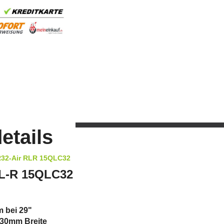
etails
R32-Air RLR 15QLC32
RL-R 15QLC32
 bei 29"
130mm Breite