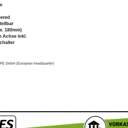
m
pered
tellbar
ax. 180mm)
 Achse inkl.
alter
 GmbH (European headquarter)