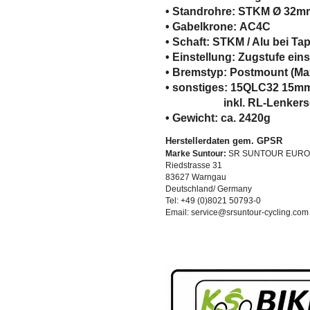
• Standrohre: STKM Ø 32m
• Gabelkrone: AC4C
• Schaft: STKM / Alu bei Ta
• Einstellung: Zugstufe eins
• Bremstyp: Postmount (M
• sonstiges: 15QLC32 15mm
inkl. RL-Lenkersch
• Gewicht: ca. 2420g
Herstellerdaten gem. GPSR
Marke Suntour:
SR SUNTOUR EUROPE
Riedstrasse 31
83627 Warngau
Deutschland/ Germany
Tel: +49 (0)8021 50793-0
Email: service@srsuntour-cycling.com