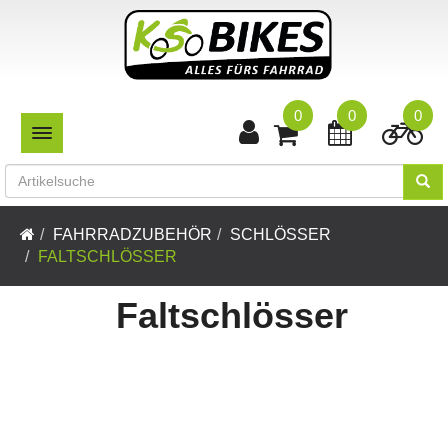
0
0
0
TOGGLE NAVIGATION
FAHRRADZUBEHÖR
SCHLÖSSER
FALTSCHLÖSSER
Faltschlösser