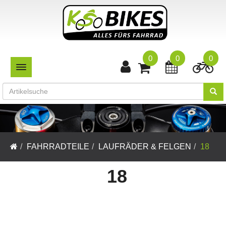
0
0
0
TOGGLE NAVIGATION
FAHRRADTEILE
LAUFRÄDER & FELGEN
18
18