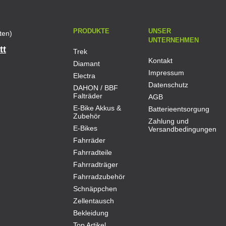
PRODUKTE
UNSER
ten)
UNTERNEHMEN
tt
Trek
Kontakt
Diamant
Impressum
Electra
Datenschutz
DAHON / BBF
Falträder
AGB
E-Bike Akkus &
Batterieentsorgung
Zubehör
Zahlung und
E-Bikes
Versandbedingungen
Fahrräder
Fahrradteile
Fahrradträger
Fahrradzubehör
Schnäppchen
Zellentausch
Bekleidung
Top Artikel