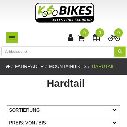
0
0
0
TOGGLE NAVIGATION
FAHRRÄDER
MOUNTAINBIKES
HARDTAIL
Hardtail
SORTIERUNG
PREIS: VON / BIS