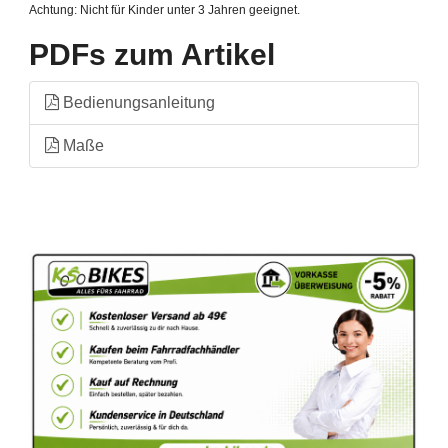
Achtung: Nicht für Kinder unter 3 Jahren geeignet.
Achtung: Bitte außerhalb der Reichweite von Kindern aufbewahren.
Batterien gehören nicht in die Restmülltonne
PDFs zum Artikel
Bedienungsanleitung
Maße