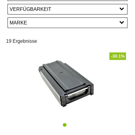
EUR
VERFÜGBARKEIT
EUR
MARKE
PREISFILTER ANWENDEN
Maratron
TranzX
19 Ergebnisse
-30.1%