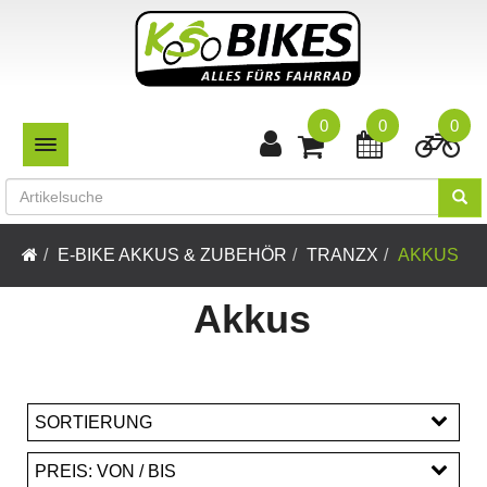
0
0
0
TOGGLE NAVIGATION
E-BIKE AKKUS & ZUBEHÖR
TRANZX
AKKUS
Akkus
SORTIERUNG
PREIS: VON / BIS