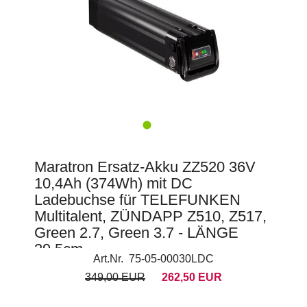
Maratron Ersatz-Akku ZZ520 36V
10,4Ah (374Wh) mit DC
Ladebuchse für TELEFUNKEN
Multitalent, ZÜNDAPP Z510, Z517,
Green 2.7, Green 3.7 - LÄNGE
39,5cm
Art.Nr. 75-05-00030LDC
349,00 EUR
262,50 EUR