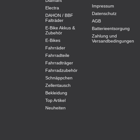
Diamant
Impressum
Electra
Datenschutz
DAHON / BBF
Falträder
AGB
E-Bike Akkus &
Batterieentsorgung
Zubehör
Zahlung und
E-Bikes
Versandbedingungen
Fahrräder
Fahrradteile
Fahrradträger
Fahrradzubehör
Schnäppchen
Zellentausch
Bekleidung
Top Artikel
Neuheiten