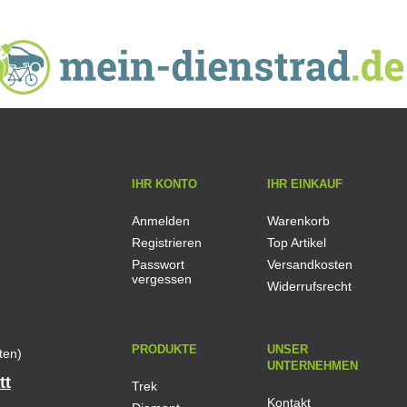
IHR KONTO
IHR EINKAUF
Anmelden
Warenkorb
Registrieren
Top Artikel
Passwort
Versandkosten
vergessen
Widerrufsrecht
PRODUKTE
UNSER
ten)
UNTERNEHMEN
tt
Trek
Kontakt