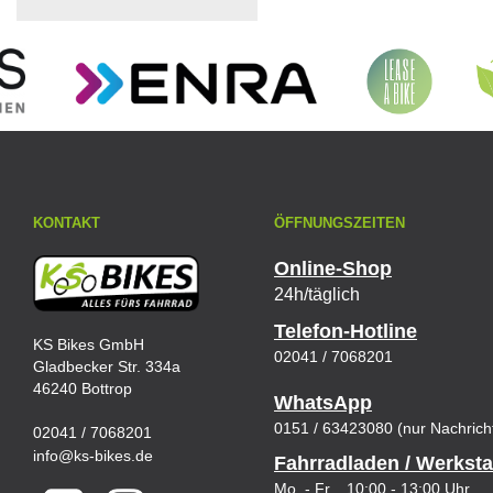
KONTAKT
ÖFFNUNGSZEITEN
Online-Shop
24h/täglich
Telefon-Hotline
KS Bikes GmbH
02041 / 7068201
Gladbecker Str. 334a
46240 Bottrop
WhatsApp
0151 / 63423080 (nur Nachrich
02041 / 7068201
info@ks-bikes.de
Fahrradladen / Werksta
Mo. - Fr. 10:00 - 13:00 Uhr