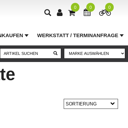
0
0
0
NKAUFEN
WERKSTATT / TERMINANFRAGE
te
SORTIERUNG