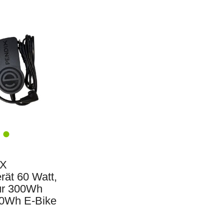
X
rät 60 Watt,
für 300Wh
0Wh E-Bike