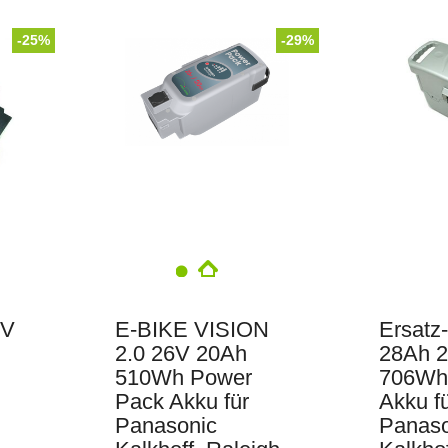
E-Bike Vision
-25%
-29%
FLYER
6V
E-BIKE VISION
Ersatz
2.0 26V 20Ah
28Ah 2
510Wh Power
706Wh
Pack Akku für
Akku f
Panasonic
Panaso