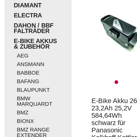
DIAMANT
EUR
ELECTRA
DAHON / BBF
FALTRÄDER
E-BIKE AKKUS
& ZUBEHÖR
AEG
ANSMANN
BABBOE
BAFANG
BLAUPUNKT
BMW
E-Bike Akku 2
MARQUARDT
23,2Ah 25,2V
BMZ
584,64Wh
BIONX
schwarz für
Panasonic
BMZ RANGE
EXTENDER