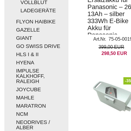
VOLLBLUT
Panasonic – 26
LADEGERÄTE
13Ah – silber
333Wh E-Bike
FLYON HAIBIKE
Akku für
GAZELLE
Panasonic
GIANT
Art.Nr. 75-05-001
Kalkhoff Kettler
GO SWISS DRIVE
399,00 EUR
Flyer
298,50 EUR
HLS I & II
HYENA
IMPULSE
KALKHOFF,
RALEIGH
-3
JOYCUBE
MAHLE
MARATRON
NCM
NEODRIVES /
ALBER