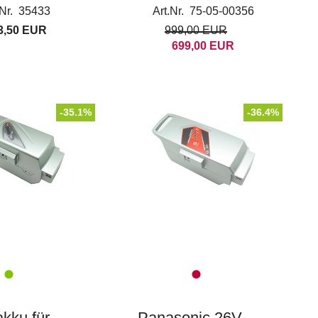
f Kettler
16Ah (NKY335B2)
.Nr. 35433
Art.Nr. 75-05-00356
für Panasonic
3,50 EUR
999,00 EUR
Kalkhoff Kettler
699,00 EUR
Flyer
-35.1%
-36.4%
kku für
Panasonic 26V