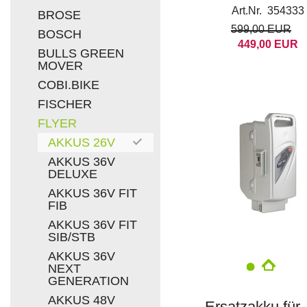
Kalkhoff Kettler
Art.Nr. 354333
BROSE
Flyer
599,00 EUR
BOSCH
449,00 EUR
BULLS GREEN
MOVER
COBI.BIKE
FISCHER
FLYER
AKKUS 26V
AKKUS 36V
DELUXE
AKKUS 36V FIT
FIB
AKKUS 36V FIT
SIB/STB
AKKUS 36V
NEXT
GENERATION
AKKUS 48V
Ersatzakku für