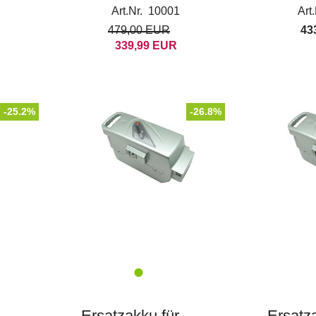
Kalkhoff, Raleigh,
Kalkhof
Art.Nr. 10001
Art
KTM, Flyer
Flyer
479,00 EUR
43
339,99 EUR
-25.2%
-26.8%
Ersatzakku für
Ersatza