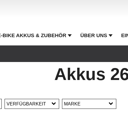
E-BIKE AKKUS & ZUBEHÖR
ÜBER UNS
EI
Akkus 2
VERFÜGBARKEIT
MARKE
Beltrona
BMZ / Derby Cycle