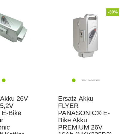
-30%
-Akku 26V
Ersatz-Akku
5,2V
FLYER
 E-Bike
PANASONIC® E-
ür
Bike Akku
nic
PREMIUM 26V