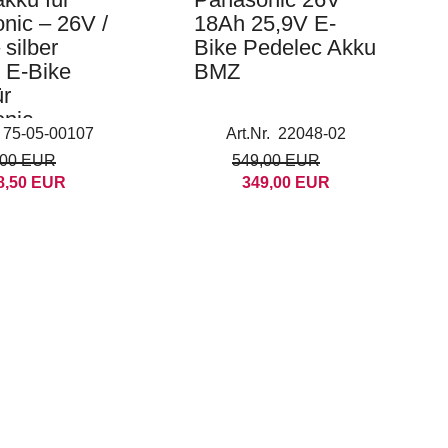
nic – 26V /
18Ah 25,9V E-
silber
Bike Pedelec Akku
 E-Bike
BMZ
ür
nic
. 75-05-00107
Art.Nr. 22048-02
f Kettler
,00 EUR
549,00 EUR
8,50 EUR
349,00 EUR