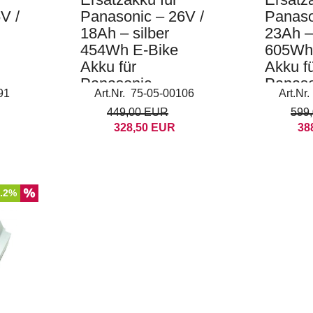
V /
Panasonic – 26V /
Panaso
18Ah – silber
23Ah – 
454Wh E-Bike
605Wh
Akku für
Akku f
Panasonic
Panaso
91
Art.Nr. 75-05-00106
Art.Nr
Kalkhoff Kettler
Kalkhof
449,00 EUR
599
Flyer
Flyer
328,50 EUR
38
5.2%