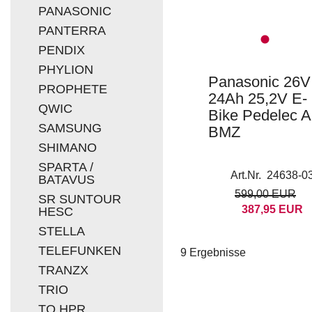
PANASONIC
PANTERRA
PENDIX
PHYLION
Panasonic 26V
PROPHETE
24Ah 25,2V E-
QWIC
Bike Pedelec 
SAMSUNG
BMZ
SHIMANO
SPARTA /
Art.Nr. 24638-0
BATAVUS
599,00 EUR
SR SUNTOUR
387,95 EUR
HESC
STELLA
TELEFUNKEN
9 Ergebnisse
TRANZX
TRIO
TQ HPR