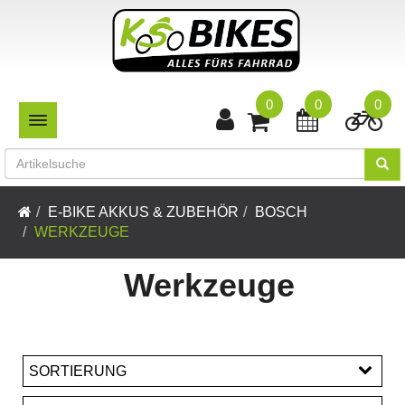
0
0
0
TOGGLE NAVIGATION
E-BIKE AKKUS & ZUBEHÖR
BOSCH
WERKZEUGE
Werkzeuge
SORTIERUNG