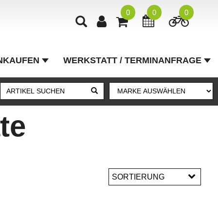
0
0
0
NKAUFEN
WERKSTATT / TERMINANFRAGE
te
SORTIERUNG