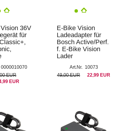
 Vision 36V
E-Bike Vision
egerät für
Ladeadapter für
Classic+,
Bosch Active/Perf.
nic,
f. E-Bike Vision
e
Lader
. 0000010070
Art.Nr. 10073
,00 EUR
49,00 EUR
22,99 EUR
4,99 EUR