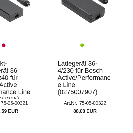
kt-
Ladegerät 36-
rät 36-
4/230 für Bosch
40 für
Active/Performanc
Active
e Line
mance Line
(0275007907)
07915)
. 75-05-00321
Art.Nr. 75-05-00322
5,59 EUR
88,00 EUR