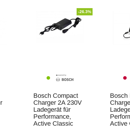
Maratron
-26.3%
Bosch Compact
Bosch 
r
Charger 2A 230V
Charge
Ladegerät für
Ladeger
Performance,
Perfor
Active Classic
Active 