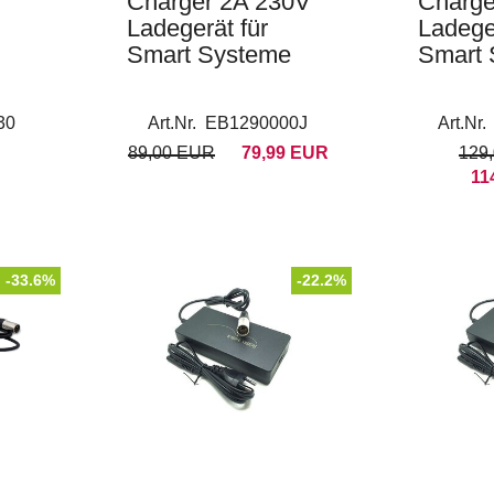
Charger 2A 230V
Charge
Ladegerät für
Ladeger
Smart Systeme
Smart 
30
Art.Nr. EB1290000J
Art.Nr
89,00 EUR
79,99 EUR
129
11
-33.6%
-22.2%