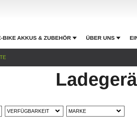
E-BIKE AKKUS & ZUBEHÖR
ÜBER UNS
EI
TE
Ladegerä
VERFÜGBARKEIT
MARKE
Bosch
E-Bike Vision