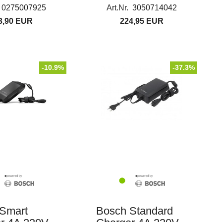
. 0275007925
Art.Nr. 3050714042
3,90 EUR
224,95 EUR
-10.9%
-37.3%
Smart
Bosch Standard