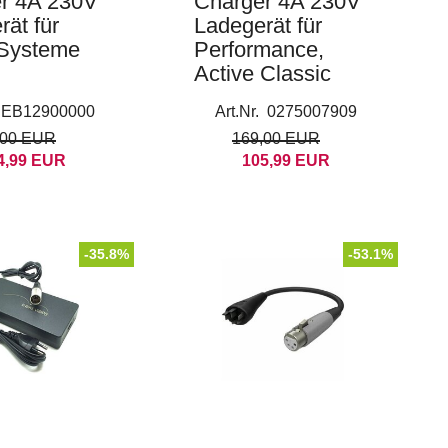
r 4A 230V
Charger 4A 230V
ät für
Ladegerät für
Systeme
Performance,
Active Classic
. EB12900000
Art.Nr. 0275007909
,00 EUR
169,00 EUR
4,99 EUR
105,99 EUR
-35.8%
-53.1%