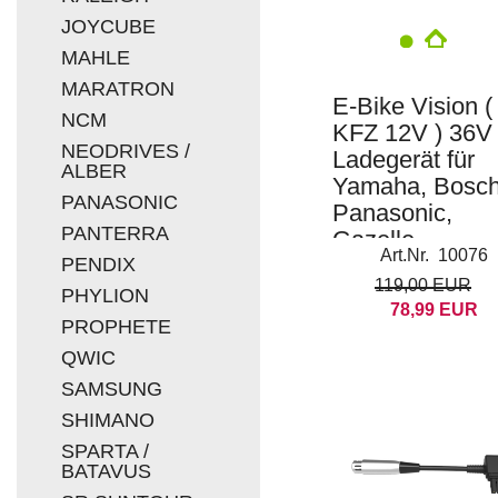
JOYCUBE
MAHLE
MARATRON
E-Bike Vision (
NCM
KFZ 12V ) 36V
NEODRIVES /
Ladegerät für
ALBER
Yamaha, Bosch
PANASONIC
Panasonic,
PANTERRA
Gazelle
Art.Nr. 10076
PENDIX
119,00 EUR
PHYLION
78,99 EUR
PROPHETE
QWIC
SAMSUNG
SHIMANO
SPARTA /
BATAVUS