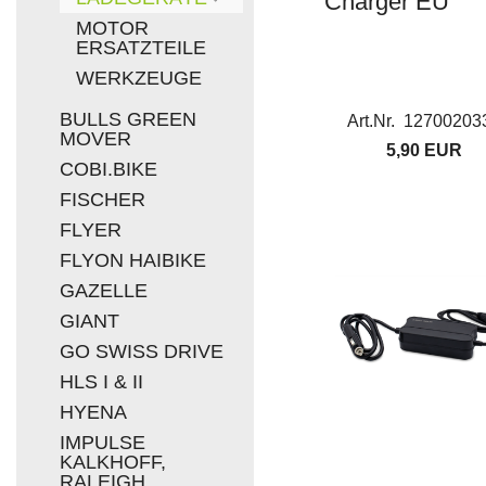
Charger EU
MOTOR
ERSATZTEILE
WERKZEUGE
BULLS GREEN
Art.Nr. 12700203
MOVER
5,90 EUR
COBI.BIKE
FISCHER
FLYER
FLYON HAIBIKE
GAZELLE
GIANT
GO SWISS DRIVE
HLS I & II
HYENA
IMPULSE
KALKHOFF,
RALEIGH