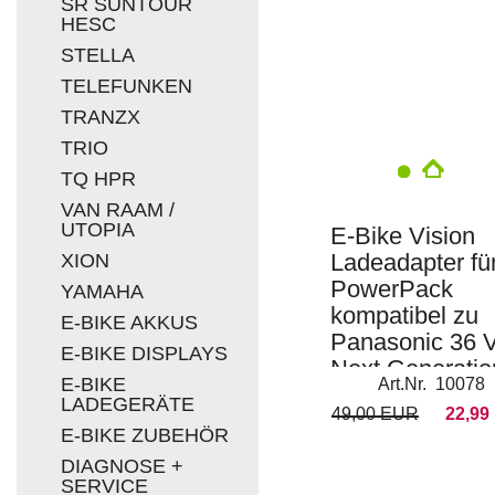
SR SUNTOUR
HESC
STELLA
TELEFUNKEN
TRANZX
TRIO
TQ HPR
VAN RAAM /
UTOPIA
E-Bike Vision
Ladeadapter fü
XION
PowerPack
YAMAHA
kompatibel zu
E-BIKE AKKUS
Panasonic 36 
E-BIKE DISPLAYS
Next Generatio
E-BIKE
Art.Nr. 10078
LADEGERÄTE
49,00 EUR
22,99
E-BIKE ZUBEHÖR
DIAGNOSE +
SERVICE