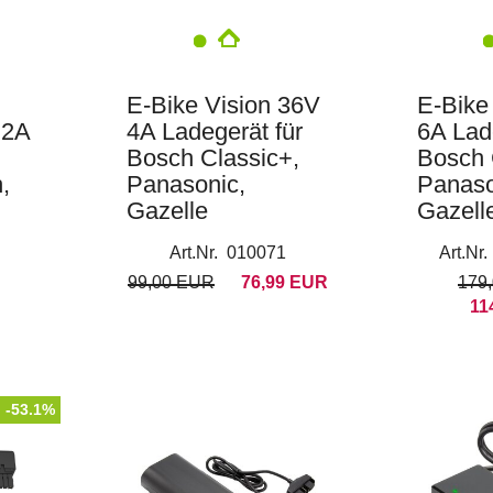
E-Bike Vision 36V
E-Bike
 2A
4A Ladegerät für
6A Lad
Bosch Classic+,
Bosch 
,
Panasonic,
Panaso
Gazelle
Gazell
Art.Nr. 010071
Art.Nr
99,00 EUR
76,99 EUR
179
11
-53.1%