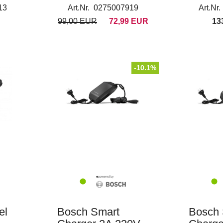
13
Art.Nr. 0275007919
Art.Nr
99,00 EUR
72,99 EUR
13
-10.1%
el
Bosch Smart
Bosch 