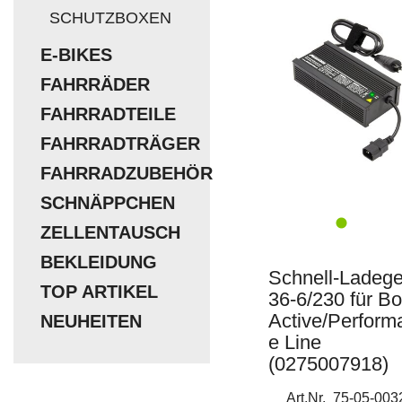
SCHUTZBOXEN
E-BIKES
FAHRRÄDER
FAHRRADTEILE
FAHRRADTRÄGER
FAHRRADZUBEHÖR
SCHNÄPPCHEN
ZELLENTAUSCH
BEKLEIDUNG
Schnell-Ladege
TOP ARTIKEL
36-6/230 für B
Active/Perform
NEUHEITEN
e Line
(0275007918)
Art.Nr. 75-05-003