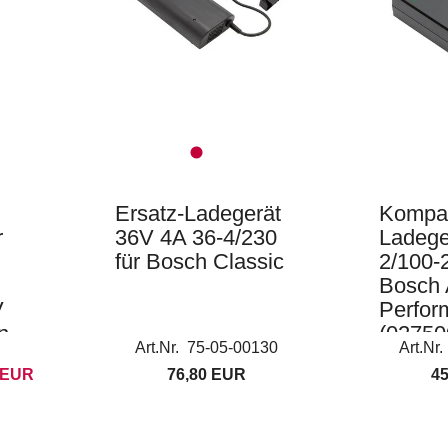
Ersatz-Ladegerät
Kompa
r
36V 4A 36-4/230
Ladege
für Bosch Classic
2/100-2
Bosch 
V
Perfor
n
(02750
Art.Nr. 75-05-00130
Art.Nr
 EUR
76,80 EUR
4