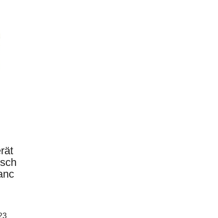
rät
osch
anc
23