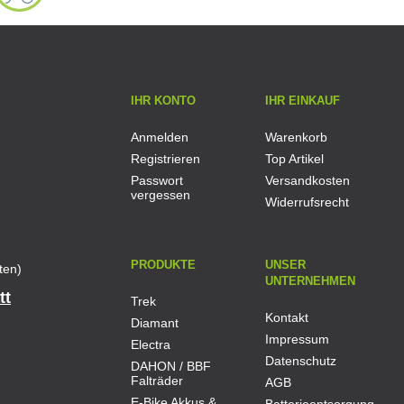
IHR KONTO
IHR EINKAUF
Anmelden
Warenkorb
Registrieren
Top Artikel
Passwort
Versandkosten
vergessen
Widerrufsrecht
PRODUKTE
UNSER
ten)
UNTERNEHMEN
tt
Trek
Kontakt
Diamant
Impressum
Electra
Datenschutz
DAHON / BBF
Falträder
AGB
E-Bike Akkus &