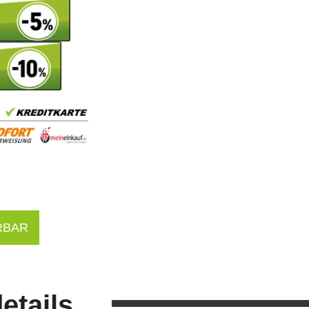
RBAR
etails