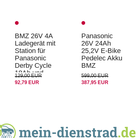
BMZ 26V 4A
Panasonic
Ladegerät mit
26V 24Ah
Station für
25,2V E-Bike
Panasonic
Pedelec Akku
Derby Cycle
BMZ
18Ah und
129,00 EUR
599,00 EUR
24Ah Akkus
92,79 EUR
387,95 EUR
Kalkhoff