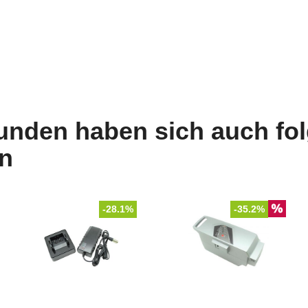
unden haben sich auch fo
n
-28.1%
-35.2%