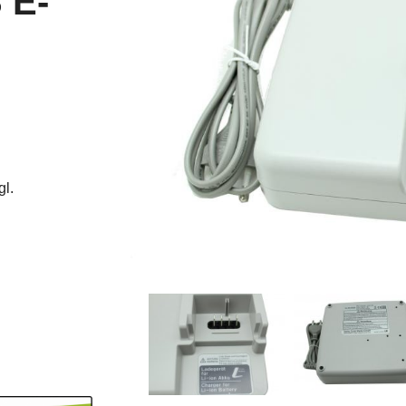
 E-
gl.