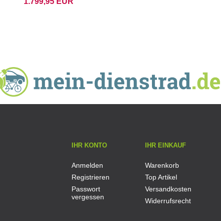
1.799,95 EUR
Mittelmotor
Faltrad
kostenloser
Versand
IHR KONTO
IHR EINKAUF
Anmelden
Warenkorb
Registrieren
Top Artikel
Passwort
Versandkosten
vergessen
Widerrufsrecht