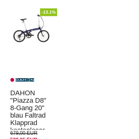
-13.1%
DAHON
"Piazza D8"
8-Gang 20"
blau Faltrad
Klapprad
kostenloser
679,00 EUR
Versand