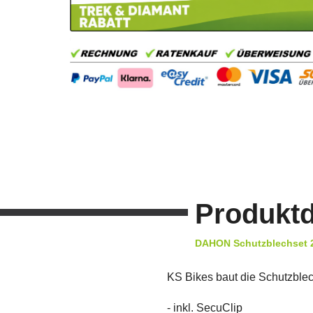
Produktd
DAHON Schutzblechset 2
KS Bikes baut die Schutzble
- inkl. SecuClip