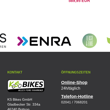
589,95 EUR
KONTAKT
ÖFFNUNGSZEITEN
Online-Shop
24h/täglich
Telefon-Hotline
KS Bikes GmbH
02041 / 7068201
Gladbecker Str. 334a
46240 Bottrop