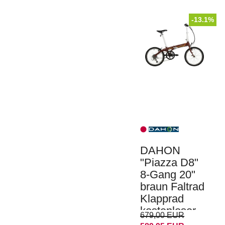
-13.1%
DAHON
"Piazza D8"
8-Gang 20"
braun Faltrad
Klapprad
kostenloser
679,00 EUR
Versand