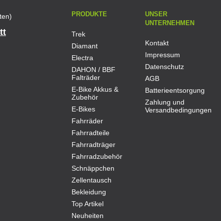
PRODUKTE
UNSER
ten)
UNTERNEHMEN
tt
Trek
Kontakt
Diamant
Impressum
Electra
Datenschutz
DAHON / BBF
Falträder
AGB
E-Bike Akkus &
Batterieentsorgung
Zubehör
Zahlung und
E-Bikes
Versandbedingungen
Fahrräder
Fahrradteile
Fahrradträger
Fahrradzubehör
Schnäppchen
Zellentausch
Bekleidung
Top Artikel
Neuheiten