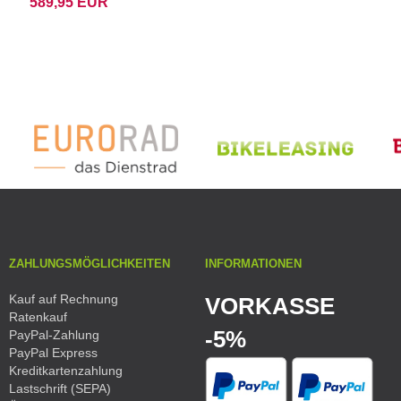
589,95 EUR
ZAHLUNGSMÖGLICHKEITEN
INFORMATIONEN
Kauf auf Rechnung
VORKASSE
Ratenkauf
-5%
PayPal-Zahlung
PayPal Express
Kreditkartenzahlung
Lastschrift (SEPA)