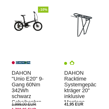
-10%
DAHON
DAHON
"Unio E20" 9-
Racktime
Gang 60Nm
Systemgepäc
342Wh
kträger 20"
schwarz
inklusive
Scheibenbre
Montage
1.999,00 EUR
41,95 EUR
msen E-Bike