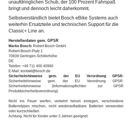
unaufdringlichen Schub, der 100 Prozent Fahrspaß
bringt und dennoch leicht daherkommt.
Selbstverständlich bietet Bosch eBike Systems auch
weiterhin Ersatzteile und technischen Support für die
Classic+ Line an.
Herstellerdaten gem. GPSR
Marke Bosch:
Robert Bosch GmbH
Robert-Bosch-Platz 1
70839 Gerlingen-Schillerhöhe
DE
Telefon: +49 711 400 40990
E-Mail: kontakt@bosch.de
Sicherheitshinweise gem. der EU Verordnung GPSR:
Sicherheitshinweise gem. der EU Verordnung GPSR:
Sicherheitshinweise (Informationspflichten zur GPSR
Produktsicherheitsverordnung)
Nicht ins Feuer werfen, verkehrt herum einlegen, verschiedene
Batterietypen mischen, nicht wiederaufladbare Batterien verwenden
oder kurzschließen.
Achtung: Nicht für Kinder unter 3 Jahren geeignet.
Achtung: Bitte außerhalb der Reichweite von Kindern aufbewahren.
Batterien gehören nicht in die Restmülltonne