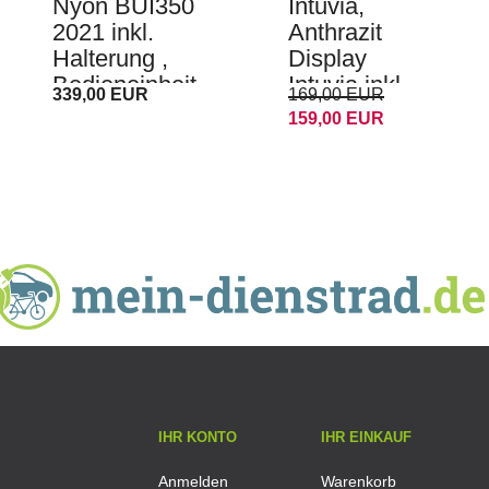
Nyon BUI350
Intuvia,
2021 inkl.
Anthrazit
Halterung ,
Display
Bedieneinheit
Intuvia inkl.
339,00 EUR
169,00 EUR
Umrüst Set
Displayhalter,
159,00 EUR
E-Bike
Bedieneinheit
IHR KONTO
IHR EINKAUF
Anmelden
Warenkorb