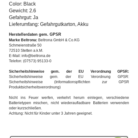
Color: Black
Gewicht: 2.6
Gefahrgut: Ja
Lieferumfang: Gefahrgutkarton, Akku
Herstellerdaten gem. GPSR
Marke Beltrona:
Beltrona GmbH & Co.KG
Schmeienstraße 50
72510 Stetten a.k.M.
E-Mail: info@beltrona.de
Telefon: (07573) 95133-0
Sicherheitshinweise gem. der EU Verordnung GPSR:
Sicherheitshinweise gem. der EU Verordnung GPSR:
Sicherheitshinweise (Informationspflichten zur GPSR
Produktsicherheitsverordnung)
Nicht ins Feuer werfen, verkehrt herum einlegen, verschiedene
Batterietypen mischen, nicht wiederaufladbare Batterien verwenden
oder kurzschließen.
Achtung: Nicht für Kinder unter 3 Jahren geeignet.
Achtung: Bitte außerhalb der Reichweite von Kindern aufbewahren.
Batterien gehören nicht in die Restmülltonne