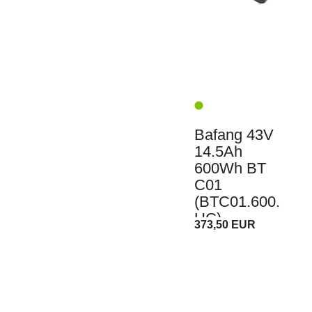
Bafang 43V
14.5Ah
600Wh BT
C01
(BTC01.600.
UC)
373,50 EUR
Gepäckträger
Akku E-Bike
Pedelec