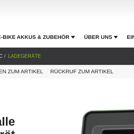
E-BIKE AKKUS & ZUBEHÖR
ÜBER UNS
EI
C
LADEGERÄTE
EN ZUM ARTIKEL
RÜCKRUF ZUM ARTIKEL
lle