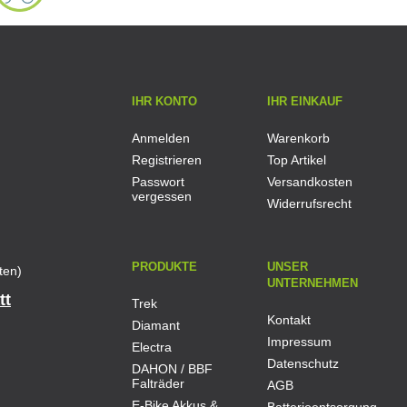
IHR KONTO
IHR EINKAUF
Anmelden
Warenkorb
Registrieren
Top Artikel
Passwort
Versandkosten
vergessen
Widerrufsrecht
PRODUKTE
UNSER
ten)
UNTERNEHMEN
tt
Trek
Kontakt
Diamant
Impressum
Electra
Datenschutz
DAHON / BBF
Falträder
AGB
E-Bike Akkus &