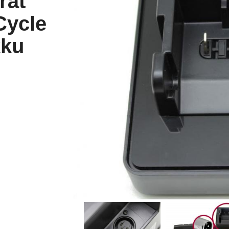
rät
Cycle
kku