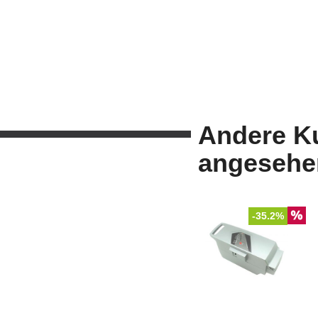
Andere K
angesehe
-35.2%