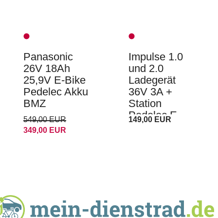
Panasonic
Impulse 1.0
26V 18Ah
und 2.0
25,9V E-Bike
Ladegerät
Pedelec Akku
36V 3A +
BMZ
Station
Pedelec E-
549,00 EUR
149,00 EUR
Bike Kalkhoff
349,00 EUR
Raleigh